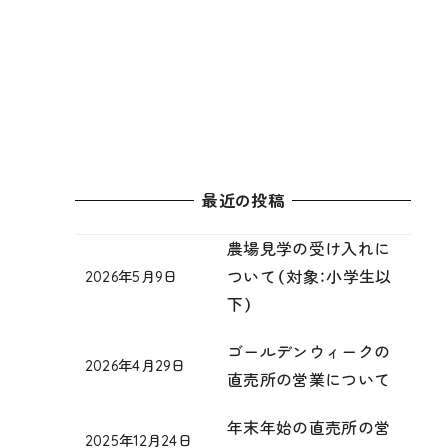
最近の投稿
農場見学の受け入れに
ついて（対象：小学生以
2026年5月9日
プ
投稿日
下）
ラ
ス
ら
ゴールデンウィークの
2026年4月29日
ぱ
ら
投稿日
直売所の営業について
ん
ぱ
PJ
ん
年末年始の直売所の営
T
か
2025年12月24日
ら