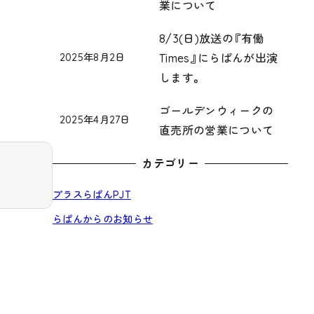
投稿日
業について
ら
ぱ
の
ん
お
8/3(日)放送の『有働
か
知
Times』にらぱんが出演
2025年8月2日
ら
ら
投稿日
ら
の
します。
ぱ
せ
お
ん
知
か
ゴールデンウィークの
ら
2025年4月27日
ら
ら
投稿日
直売所の営業について
せ
の
ぱ
お
ん
カテゴリー
知
か
ら
ら
プラスらぱんPJT
せ
の
お
らぱんからのお知らせ
知
ら
せ