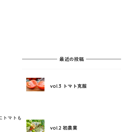
最近の投稿
vol.3 トマト克服
にトマトも
vol.2 初農業