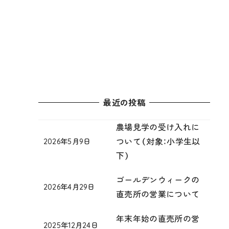
最近の投稿
農場見学の受け入れに
ついて（対象：小学生以
2026年5月9日
プ
投稿日
下）
ラ
ス
ら
ゴールデンウィークの
2026年4月29日
ぱ
ら
投稿日
直売所の営業について
ん
ぱ
PJ
ん
年末年始の直売所の営
T
か
2025年12月24日
ら