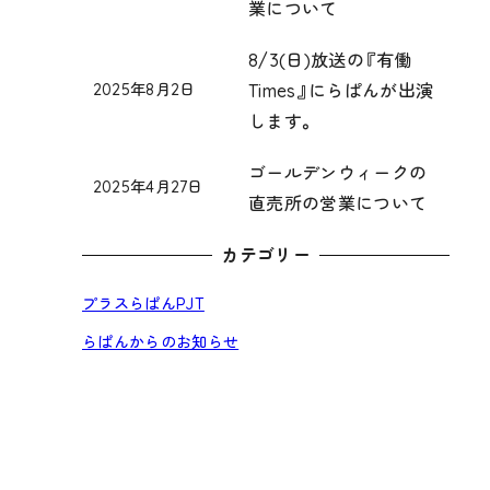
投稿日
業について
ら
ぱ
の
ん
お
8/3(日)放送の『有働
か
知
Times』にらぱんが出演
2025年8月2日
ら
ら
投稿日
ら
の
します。
ぱ
せ
お
ん
知
か
ゴールデンウィークの
ら
2025年4月27日
ら
ら
投稿日
直売所の営業について
せ
の
ぱ
お
ん
カテゴリー
知
か
ら
ら
プラスらぱんPJT
せ
の
お
らぱんからのお知らせ
知
ら
せ